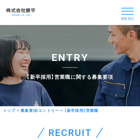
【新
卒
採
用】
営
業
E
N
T
R
Y
職
-
株
【
新
卒
採
用
】
営
業
職
に
関
す
る
募
集
要
項
式
会
社
鯉
トップ
>
募集要項/エントリー
>
【新卒採用】営業職
平
リ
ク
R
E
C
R
U
I
T
ル