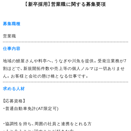
【
新
卒
採
用
】
営
業
職
に
関
す
る
募
集
要
項
ー
ト
サ
募集職種
イ
ト
営業職
株
仕事内容
式
会
地域の鰻屋さんや料亭へ、うなぎや川魚を提供。受発注業務が7
社
割ほどで、新規開拓件数や売上等の個人ノルマは一切ありませ
鯉
ん。お客様と会社の懸け橋となる仕事です。
平
求める人材
リ
ク
【応募資格】
ル
・普通自動車免許(AT限定可)
ー
ト
・協調性を持ち、周囲の社員と連携をとれる方
サ