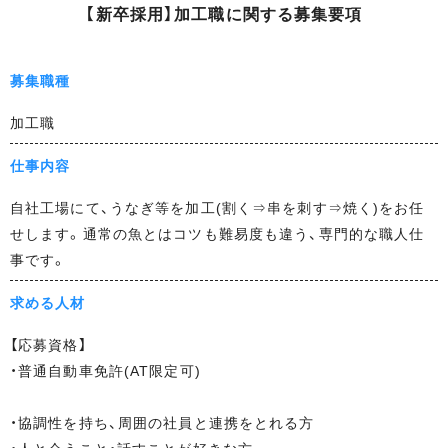
【
新
卒
採
用
】
加
工
職
に
関
す
る
募
集
要
項
ー
ト
サ
募集職種
イ
ト
加工職
株
仕事内容
式
会
自社工場にて、うなぎ等を加工(割く⇒串を刺す⇒焼く)をお任
社
せします。通常の魚とはコツも難易度も違う、専門的な職人仕
鯉
事です。
平
求める人材
リ
ク
【応募資格】
ル
・普通自動車免許(AT限定可)
ー
ト
・協調性を持ち、周囲の社員と連携をとれる方
サ