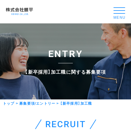
【新
卒
採
用】
加
工
E
N
T
R
Y
職
-
株
【
新
卒
採
用
】
加
工
職
に
関
す
る
募
集
要
項
式
会
社
鯉
トップ
>
募集要項/エントリー
>
【新卒採用】加工職
平
リ
ク
R
E
C
R
U
I
T
ル